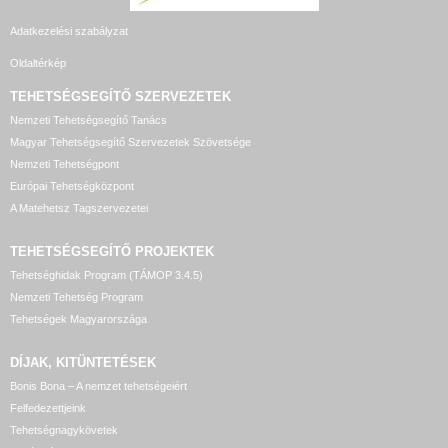
Adatkezelési szabályzat
Oldaltérkép
TEHETSÉGSEGÍTŐ SZERVEZETEK
Nemzeti Tehetségsegítő Tanács
Magyar Tehetségsegítő Szervezetek Szövetsége
Nemzeti Tehetségpont
Európai Tehetségközpont
A Matehetsz Tagszervezetei
TEHETSÉGSEGÍTŐ
PROJEKTEK
Tehetséghidak Program (TÁMOP 3.4.5)
Nemzeti Tehetség Program
Tehetségek Magyarországa
DÍJAK, KITÜNTETÉSEK
Bonis Bona – A nemzet tehetségeiért
Felfedezettjeink
Tehetségnagykövetek