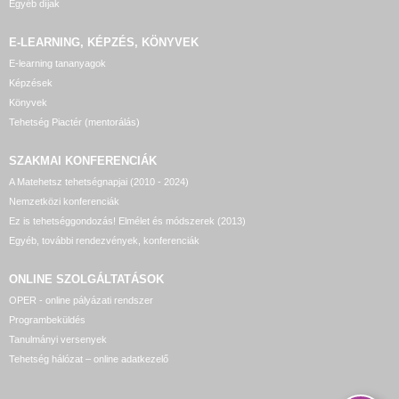
Egyéb díjak
E-LEARNING, KÉPZÉS, KÖNYVEK
E-learning tananyagok
Képzések
Könyvek
Tehetség Piactér (mentorálás)
SZAKMAI KONFERENCIÁK
A Matehetsz tehetségnapjai (2010 - 2024)
Nemzetközi konferenciák
Ez is tehetséggondozás! Elmélet és módszerek (2013)
Egyéb, további rendezvények, konferenciák
ONLINE SZOLGÁLTATÁSOK
OPER - online pályázati rendszer
Programbeküldés
Tanulmányi versenyek
Tehetség hálózat – online adatkezelő