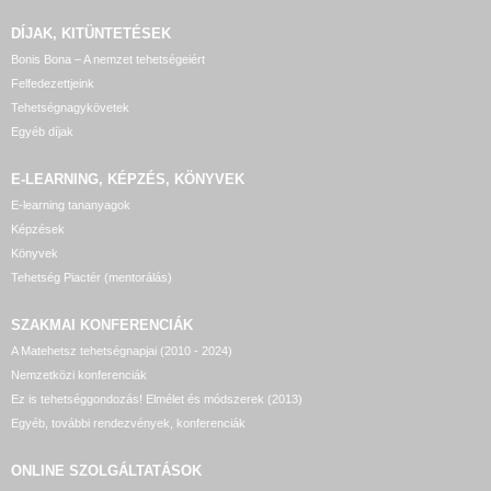
DÍJAK, KITÜNTETÉSEK
Bonis Bona – A nemzet tehetségeiért
Felfedezettjeink
Tehetségnagykövetek
Egyéb díjak
E-LEARNING, KÉPZÉS, KÖNYVEK
E-learning tananyagok
Képzések
Könyvek
Tehetség Piactér (mentorálás)
SZAKMAI KONFERENCIÁK
A Matehetsz tehetségnapjai (2010 - 2024)
Nemzetközi konferenciák
Ez is tehetséggondozás! Elmélet és módszerek (2013)
Egyéb, további rendezvények, konferenciák
ONLINE SZOLGÁLTATÁSOK