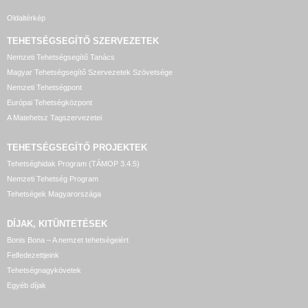
Oldaltérkép
TEHETSÉGSEGÍTŐ SZERVEZETEK
Nemzeti Tehetségsegítő Tanács
Magyar Tehetségsegítő Szervezetek Szövetsége
Nemzeti Tehetségpont
Európai Tehetségközpont
A Matehetsz Tagszervezetei
TEHETSÉGSEGÍTŐ
PROJEKTEK
Tehetséghidak Program (TÁMOP 3.4.5)
Nemzeti Tehetség Program
Tehetségek Magyarországa
DÍJAK, KITÜNTETÉSEK
Bonis Bona – A nemzet tehetségeiért
Felfedezettjeink
Tehetségnagykövetek
Egyéb díjak