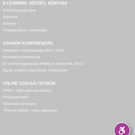
E-LEARNING, KÉPZÉS, KÖNYVEK
E-learning tananyagok
Képzések
Könyvek
Tehetség Piactér (mentorálás)
SZAKMAI KONFERENCIÁK
A Matehetsz tehetségnapjai (2010 - 2024)
Nemzetközi konferenciák
Ez is tehetséggondozás! Elmélet és módszerek (2013)
Egyéb, további rendezvények, konferenciák
ONLINE SZOLGÁLTATÁSOK
OPER - online pályázati rendszer
Programbeküldés
Tanulmányi versenyek
Tehetség hálózat – online adatkezelő