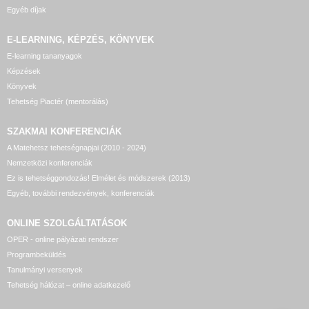
Egyéb díjak
E-LEARNING, KÉPZÉS, KÖNYVEK
E-learning tananyagok
Képzések
Könyvek
Tehetség Piactér (mentorálás)
SZAKMAI KONFERENCIÁK
A Matehetsz tehetségnapjai (2010 - 2024)
Nemzetközi konferenciák
Ez is tehetséggondozás! Elmélet és módszerek (2013)
Egyéb, további rendezvények, konferenciák
ONLINE SZOLGÁLTATÁSOK
OPER - online pályázati rendszer
Programbeküldés
Tanulmányi versenyek
Tehetség hálózat – online adatkezelő