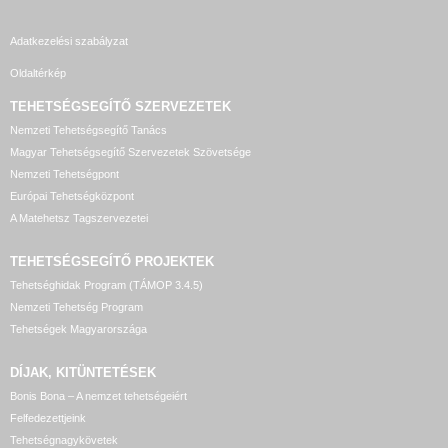
Adatkezelési szabályzat
Oldaltérkép
TEHETSÉGSEGÍTŐ SZERVEZETEK
Nemzeti Tehetségsegítő Tanács
Magyar Tehetségsegítő Szervezetek Szövetsége
Nemzeti Tehetségpont
Európai Tehetségközpont
A Matehetsz Tagszervezetei
TEHETSÉGSEGÍTŐ
PROJEKTEK
Tehetséghidak Program (TÁMOP 3.4.5)
Nemzeti Tehetség Program
Tehetségek Magyarországa
DÍJAK, KITÜNTETÉSEK
Bonis Bona – A nemzet tehetségeiért
Felfedezettjeink
Tehetségnagykövetek